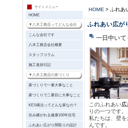
サイトメニュー
HOME
>
ふれあ
HOME
ふれあい広が
八木工務店ってどんな会社
こんな会社です
一日中いて
八木工務店会社概要
スタッフコラム
施工進捗日記
八木工務店の家づくり
家づくりで一番大事なこと
家づくりで二番目に大事なこと
このふれあい
広
KES構法ってどんな家なの？
りの一つです。
住み継がれる健康100年住宅
私たちは、壁を
んです。
ふれあい広がり間取りの設計