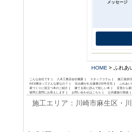
メッセージ
HOME
>
ふれあ
こんな会社です
八木工務店会社概要
スタッフコラム
施工進捗
KES構法ってどんな家なの？
住み継がれる健康100年住宅
ふれあい
家づくりに役立つ本のご紹介
建てる前に読んで欲しい本
災害から家
疑問と質問にお答えします
お問い合わせはこちら
公共建築の実績
施工エリア：
川崎市麻生区・川