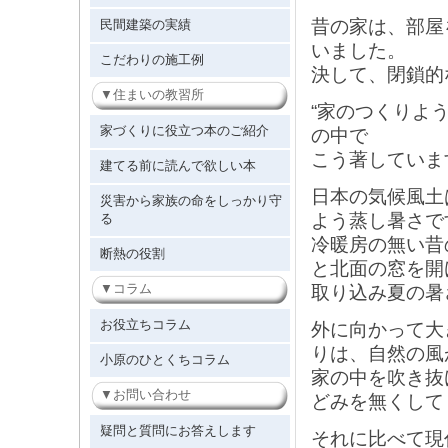
昔の家は、部屋
民間建築の実績
いました。
こだわりの施工例
決して、閉鎖的
住まいの教習所
“家のつくりよ
家づくりに役立つ本のご紹介
の中で
こう著していま
建てる前に読んで欲しい本
日本の気候風土
災害から家族の命をしっかり守
よう蒸し暑さで
る
冷暖房の無い昔
断熱の役割
と北面の窓を開
コラム
取り込み
お役立ちコラム
外に向かって大
りは、自然の風
小原のひとくちコラム
家の中を吹き抜
お問い合わせ
どみを無くして
疑問と質問にお答えします
それに比べて現